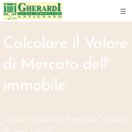
Calcolare il Valore
di Mercato dell'
immobile
Come si calcola il prezzo "giusto"
di una casa?