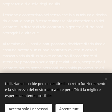
proprietari e di quella degli inquilini.
Il canone è concordato nel senso che la sua misura è decisa
dalle parti e non può essere rimessa alla discrezionalità del
locatore. La durata di tale contratto in genere è di tre anni,
prorogabili di altri due.
Al termine dei 3 anni le parti possono decidere di stipulare di
comune accordo un nuovo contratto ovvero in caso di
mancata stipula di un nuovo contratto, il precedente si
intenderà prorogato per legge per altri 2 anni, sempre che il
locatore, per esigenze personali, non abbia provveduto ad
inviare tempestivamente al conduttore la disdetta entro il
termine di 6 mesi prima della scadenza triennale.
Utilizziamo i cookie per consentire il corretto funzionamento
e la sicurezza del nostro sito web e per offrirti la migliore
esperienza utente possibile.
© 2016 Gherardi immobiliare. Via dei Bagni 3, 57128 Livorno
Accetta solo i necessari
Accetta tutti
Creato con
Webnode
Cookies