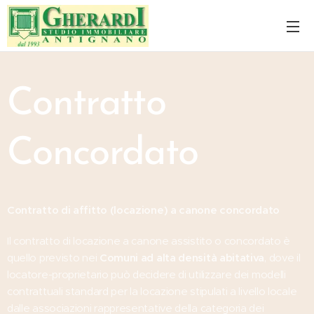
Contratto
Concordato
Contratto di affitto (locazione) a canone concordato
Il contratto di locazione a canone assistito o concordato è
quello previsto nei
Comuni ad alta densità abitativa
, dove il
locatore-proprietario può decidere di utilizzare dei modelli
contrattuali standard per la locazione stipulati a livello locale
dalle associazioni rappresentative della categoria dei