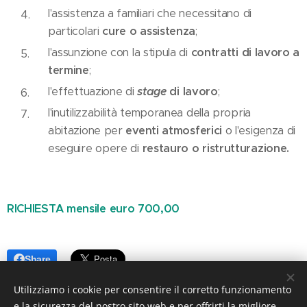
l'assistenza a familiari che necessitano di
particolari
cure o assistenza
;
l'assunzione con la stipula di
contratti di lavoro a
termine
;
l'effettuazione di
stage
di lavoro
;
l'inutilizzabilità temporanea della propria
abitazione per
eventi atmosferici
o l'esigenza di
eseguire opere di
restauro o ristrutturazione.
RICHIESTA mensile euro 700,00
Share
Utilizziamo i cookie per consentire il corretto funzionamento
e la sicurezza del nostro sito web e per offrirti la migliore