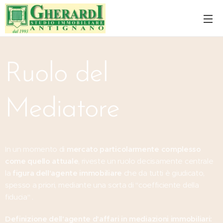
Ruolo del
Mediatore
In un momento di
mercato particolarmente complesso
come quello attuale
, riveste un ruolo decisamente centrale
la
figura dell'agente immobiliare
che da tutti è giudicato,
spesso a priori, mediante una sorta di "coefficiente della
fiducia" .
Definizione dell'agente d'affari in mediazioni immobiliari: